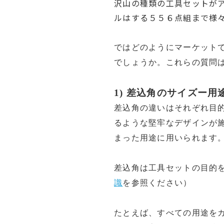
沢山の種類の工具セットが
ルはする５５６点組まで様
ではどのようにマーケット
でしょうか。これらの質問は
1) 差込角のサイズー用
差込角の違いはそれぞれ目
るような堅牢なデザインが施
まった用途に用いられます
差込角は工具セットの目的
識
を参照ください）
たとえば、すべて
の用途を