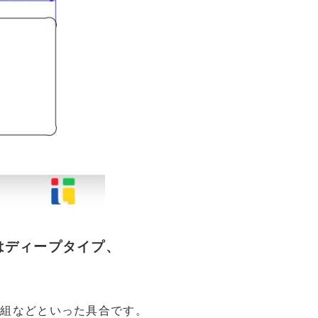
はディープタイプ、
点組などといった具合です。