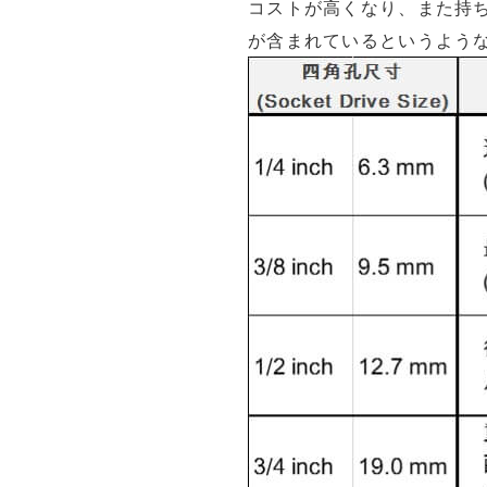
コストが
高くなり
、
また持
が
含まれているというよう