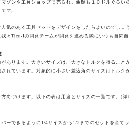
アマゾンや工具ショップで売られ、金額も１０ドルぐらい
々です。
で人気のある工具セットをデザインをしたらよいのでしょ
我々Tien-Iの開発チームが開発を進める際にいつも自問
途
的が
あり
ます。大きいサイズは、大きなトルクを得ること
されています。対象的に小さい差込角のサイズはトルクが
。
を方向づけます。以下の表は用途とサイズの一覧です。(詳
カバーできるように1/4サイズから1/2までのセットを
全て