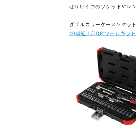
はりいくつのソケットやレ
ダブルカラーケースソケッ
40点組 1/2DR ツールキ