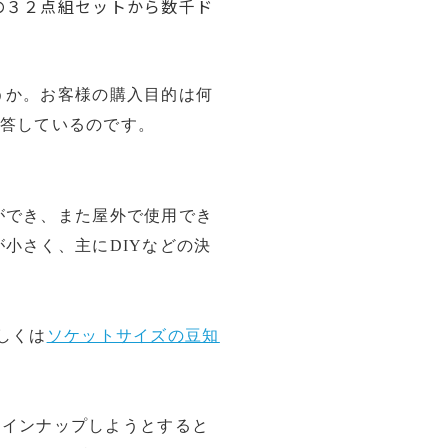
の３２点組セットから数千ド
うか。お客様の購入
目的
は何
自答している
の
です。
が
でき、また
屋外で使用でき
小さく、主にDIYなどの決
しくは
ソケットサイズの豆知
ラインナップしようとすると