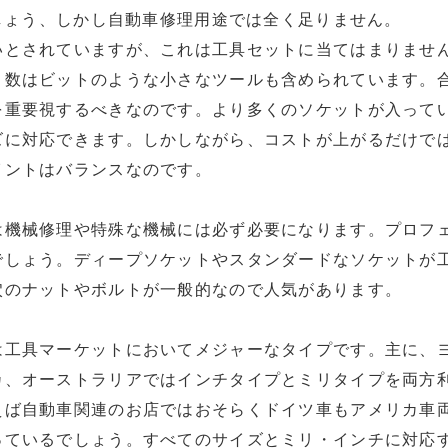
しょう、しか
し
自動車修理
用途
では全く足りません。
いとされていますが、
これは
工具セットに
当てはまり
ませ
。数はビットのような小さなツールも含められています。
を重要視するべきなのです。より多くのソケットが入って
ズに対応できます。しかしながら、コストが上がるだけで
イントはバランスなのです。
は機械修理や特殊な機械には必ず必要になります。プロフ
でしょう。ディープソケットやスタンダードなソケットが
穴のナットやボルトが一般的なので人気があります。
は工具マーケットにおいてメジャーなタイプです。主に
、
カ、オーストラリアではインチタイプとミリタイプを両方
えば自動車関連のお店ではおそらくドイツ車もアメリカ車
っているでしょう。すべてのサイズとミリ・インチに対応