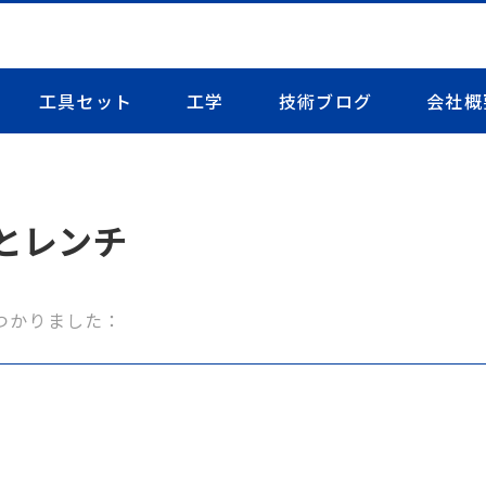
工具セット
工学
技術ブログ
会社概
とレンチ
つかりました：