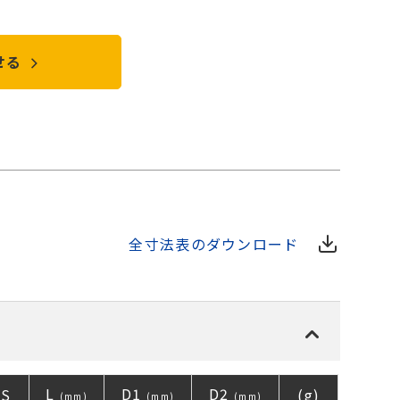
せる
全寸法表のダウンロード
L
D1
D2
S
(g)
(mm)
(mm)
(mm)