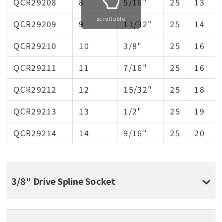
QCR29208
8
5/16"
25
13
scrollable
QCR29209
9
11/32"
25
14
QCR29210
10
3/8"
25
16
QCR29211
11
7/16"
25
16
QCR29212
12
15/32"
25
18
QCR29213
13
1/2"
25
19
QCR29214
14
9/16"
25
20
3/8" Drive Spline Socket