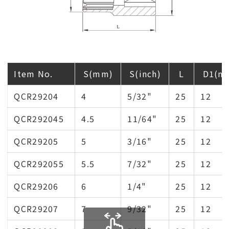
Item No.
S(mm)
S(inch)
L
D1(m
QCR29204
4
5/32"
25
12
QCR292045
4.5
11/64"
25
12
QCR29205
5
3/16"
25
12
QCR292055
5.5
7/32"
25
12
QCR29206
6
1/4"
25
12
QCR29207
7
9/32"
25
12