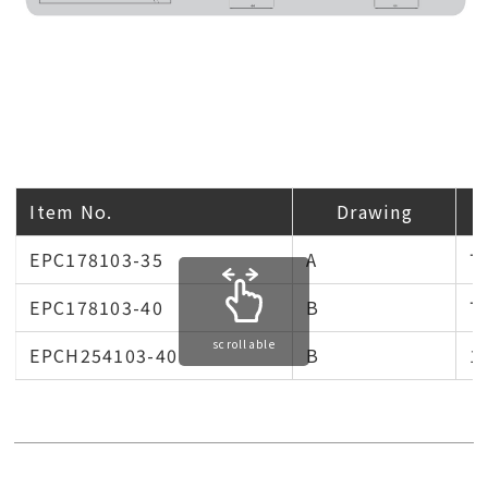
Item No.
Drawing
EPC178103-35
A
7
EPC178103-40
B
7
scrollable
EPCH254103-40
B
1