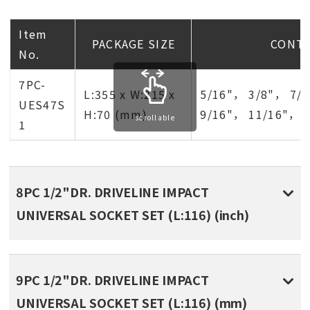
Item
PACKAGE SIZE
CONT
No.
7PC-
L:355 x W:215 x
5/16"， 3/8"， 7/
UES47S
H:70 (mm)
9/16"， 11/16"， 3
scrollable
1
8PC 1/2"DR. DRIVELINE IMPACT
UNIVERSAL SOCKET SET (L:116) (inch)
9PC 1/2"DR. DRIVELINE IMPACT
UNIVERSAL SOCKET SET (L:116) (mm)