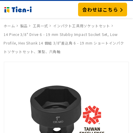
合わせはこちら
ホーム
製品
工具一式
インパクト工具用ソケットセット
14 Piece 3/8" Drive 6 - 19 mm Stubby Impact Socket Set, Low
Profile, Hex Shank 14 個組 3/8"差込角 6 - 19 mm ショートインパク
トソケットセット、薄型、六角軸